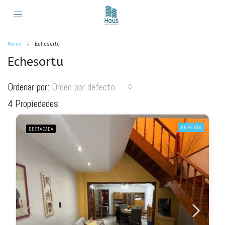
Home
Echesortu
Echesortu
Ordenar por:
Orden por defecto
4 Propiedades
EN VENTA
DESTACADA