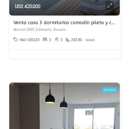
USD 420.000
Venta casa 3 dormitorios comodín pileta y cochera – Monroe 2958
Monroe 2900, Echesortu, Rosario
HAU-165329
3
3
203.80
CASAS
EN VENTA