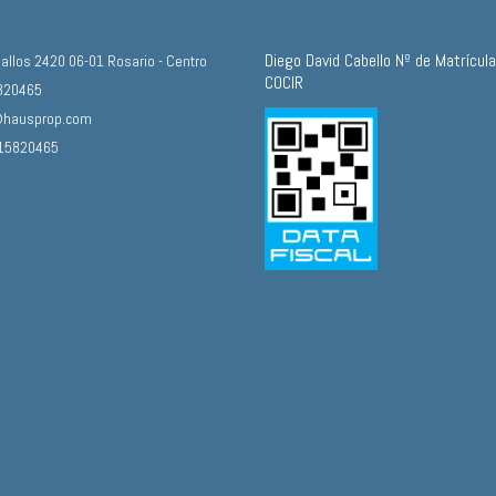
Diego David Cabello Nº de Matrícul
allos 2420 06-01 Rosario - Centro
COCIR
820465
@hausprop.com
15820465