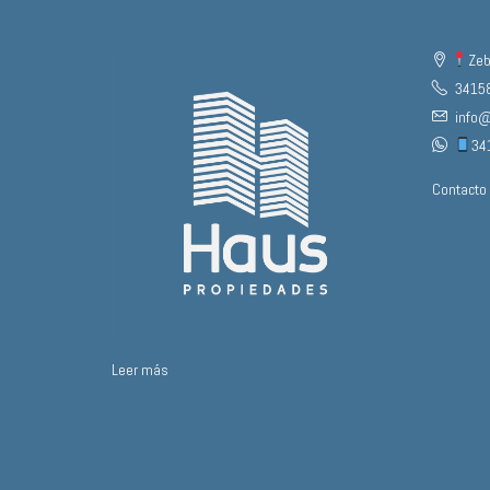
Zeb
3415
info
34
Contacto
Leer más