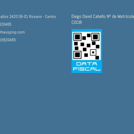
Diego David Cabello Nº de Matrícul
allos 2420 06-01 Rosario - Centro
COCIR
820465
@hausprop.com
15820465