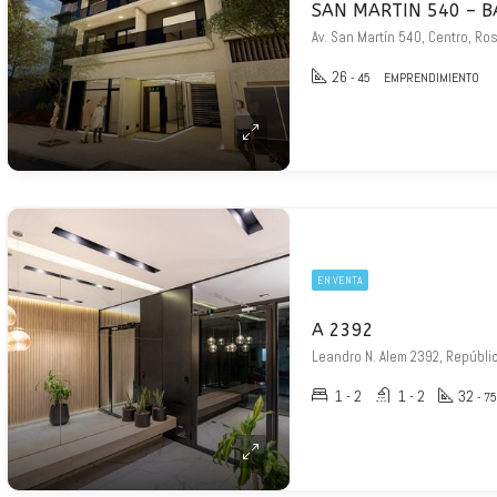
SAN MARTIN 540 – B
Av. San Martín 540, Centro, Ro
26
- 45
EMPRENDIMIENTO
EN VENTA
A 2392
Leandro N. Alem 2392, Repúblic
1 - 2
1 - 2
32
- 75