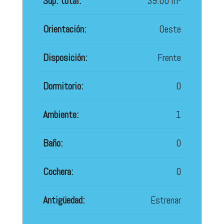
Sup. total:
39.00 m²
Orientación:
Oeste
Disposición:
Frente
Dormitorio:
0
Ambiente:
1
Baño:
0
Cochera:
0
Antigüedad:
Estrenar